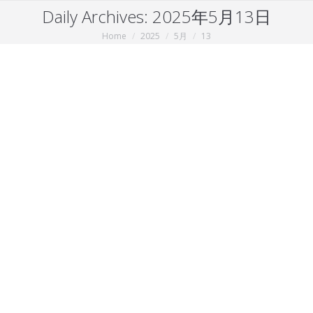
Daily Archives:
2025年5月13日
Home
2025
5月
13
You are here: