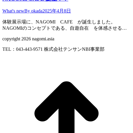
What's new
By
okada
2025年4月8日
体験展示場に、NAGOMI CAFE が誕生しました。
NAGOMIのコンセプトである、自遊自在 を体感させる…
copyright 2026 nagomi.asia
TEL：043-443-9571 株式会社テンサンNBI事業部
t
T