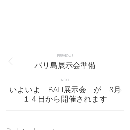
Post
PREVIOUS
navigation
バリ島展示会準備
Previous
post:
NEXT
いよいよ BALI展示会 が 8月
Next
１４日から開催されます
post: