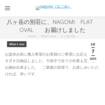
八ヶ岳の別荘に、NAGOMI FLAT
OVAL お届けしました
Home
What's new
八ヶ岳の別…
You are here:
What's new
8月
7
お盆休み前に搬入希望のお客様のご希望にお応えして、
2025
８月６日納品しました。午前中で全ての作業も完了し、
お納め出来ました。 ご家族の皆様で、お楽しみいただ
ければ、幸いです。